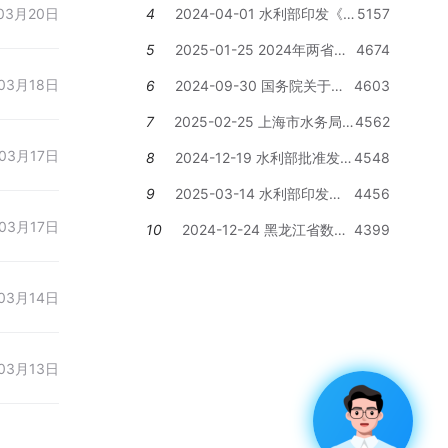
03月20日
4
2024-04-01 水利部印发《关
5157
于推进水利工程建设数字孪生的指
5
2025-01-25 2024年两省水
4674
导意见》的通知
利投资完成规模超千亿元，还有哪
03月18日
6
2024-09-30 国务院关于
4603
些省份公布全年完成水利投资金
《成都市国土空间总体规划（2021
额？
7
2025-02-25 上海市水务局2
4562
—2035年）》的批复
025年工作要点
03月17日
8
2024-12-19 水利部批准发布
4548
7项水利行业标准
9
2025-03-14 水利部印发《2
4456
025年农村水利水电工作要点》
03月17日
10
2024-12-24 黑龙江省数字
4399
孪生水利建设先行先试工作方案
03月14日
03月13日