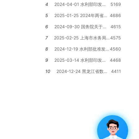
4
2024-04-01 水利部印发
5169
《关于推进水利工程建设数字孪生
5
2025-01-25 2024年两省水
4686
的指导意见》的通知
利投资完成规模超千亿元，还有哪
6
2024-09-30 国务院关于
4615
些省份公布全年完成水利投资金
《成都市国土空间总体规划（2021
额？
7
2025-02-25 上海市水务局2
4575
—2035年）》的批复
025年工作要点
8
2024-12-19 水利部批准发布
4560
7项水利行业标准
9
2025-03-14 水利部印发《2
4468
025年农村水利水电工作要点》
10
2024-12-24 黑龙江省数字
4411
孪生水利建设先行先试工作方案