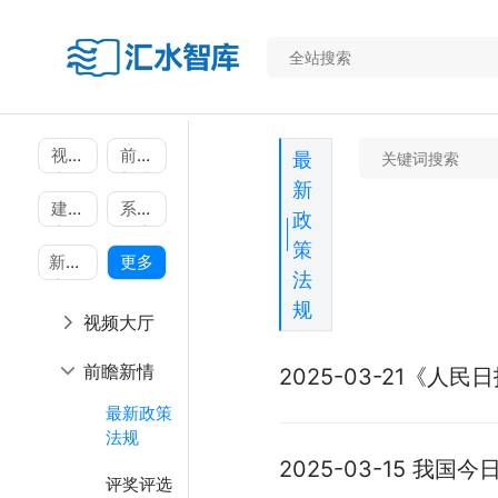
视频
前瞻
最
大厅
新情
新
建模
系统
政
广场
圆桌
策
新语·
更多
法
杂谈
规
视频大厅
前瞻新情
2025-03-21《人
国英部长署名文章：
最新政策
法规
量发展 保障我国水安
2025-03-15 我国
评奖评选